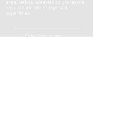
expectativas, abreviando processos
em acabamento e limpeza de
superfícies.
Fale Conosco
Av. Sarandi, 136 -
Porto Alegre - RS
51 3364 6090
algiba@algiba.com.br
www.algiba.com.br
Localização